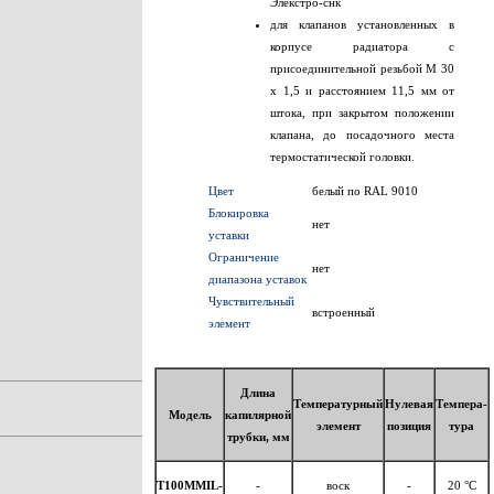
Элекстро-снк
для клапанов установленных в
корпусе радиатора с
присоединительной резьбой M 30
x 1,5 и расстоянием 11,5 мм от
штока, при закрытом положении
клапана, до посадочного места
термостатической головки.
Цвет
белый по RAL 9010
Блокировка
нет
уставки
Ограничение
нет
диапазона уставок
Чувствительный
встроенный
элемент
Длина
Температурный
Нулевая
Темпера-
Модель
капилярной
элемент
позиция
тура
трубки, мм
T100MMIL-
-
воск
-
20 °С