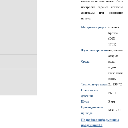
величина потока может быть
настроена заранее согласно
диаграмм или измерения
потока.
Материал корпуса
красная
бронза
(DIN
1705)
Функционирование
нормально
открыт
Среда
вода,
водо-
гликолевая
смесь
Температура среды
2...130 °С
Статическое
PN 16
давление
Шток
3 мм
Присоединение
М30 х 1.5
привода
Подробная информация о
продукции >>>