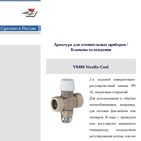
Сделано в России
Арматура для отопительных приборов /
Клапаны охлаждения
V9406 Verafix-Cool
2-х ходовой измерительно-
регулировочный клапан PN
16, нормально-открытый.
Для использования в обратке
теплообменников, например,
для потоков фан-койлов или
чиллеров. В паре с приводом
они регулируют комнатную
температуру посредством
регулирования потока, или же