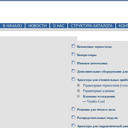
В НАЧАЛО
НОВОСТИ
О НАС
СТРУКТУРА КАТАЛОГА
КОН
Комнатные термостаты
Контроллеры
Низовая автоматика
Дополнительное оборудование для
Арматура для отопительных приб
Радиаторные термостаты (голо
Радиаторные клапаны
Клапаны охлаждения
--
Verafix-Cool
Решения для тёплого пола
Распределительные модули
Арматура для гидравлической увя