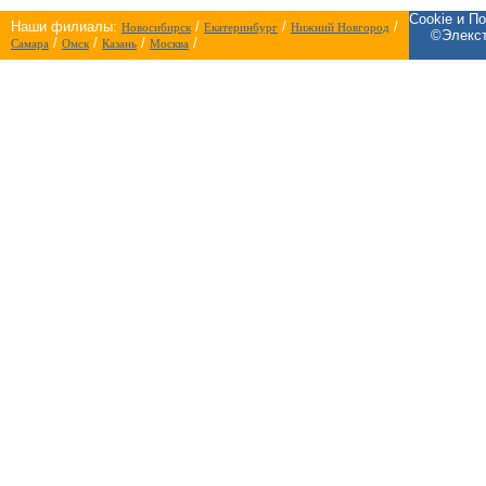
Cookie и П
Наши филиалы:
/
/
/
Новосибирск
Екатеринбург
Нижний Новгород
©Элекст
/
/
/
/
Самара
Омск
Казань
Москва