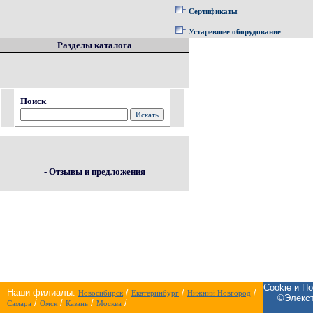
Сертификаты
Устаревшее оборудование
Разделы каталога
Поиск
- Отзывы и предложения
Cookie и П
Наши филиалы:
/
/
/
Новосибирск
Екатеринбург
Нижний Новгород
©Элекст
/
/
/
/
Самара
Омск
Казань
Москва