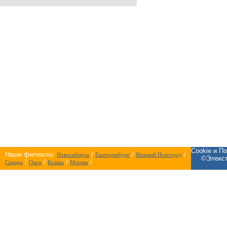
Cookie и П
Наши филиалы:
/
/
/
Новосибирск
Екатеринбург
Нижний Новгород
©Элекст
/
/
/
/
Самара
Омск
Казань
Москва