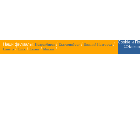
Cookie и П
Наши филиалы:
/
/
/
Новосибирск
Екатеринбург
Нижний Новгород
©Элекст
/
/
/
/
Самара
Омск
Казань
Москва