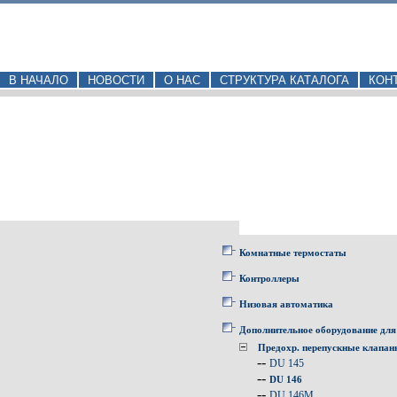
В НАЧАЛО
НОВОСТИ
О НАС
СТРУКТУРА КАТАЛОГА
КОН
Комнатные термостаты
Контроллеры
Низовая автоматика
Дополнительное оборудование для
Предохр. перепускные клапа
--
DU 145
--
DU 146
--
DU 146M