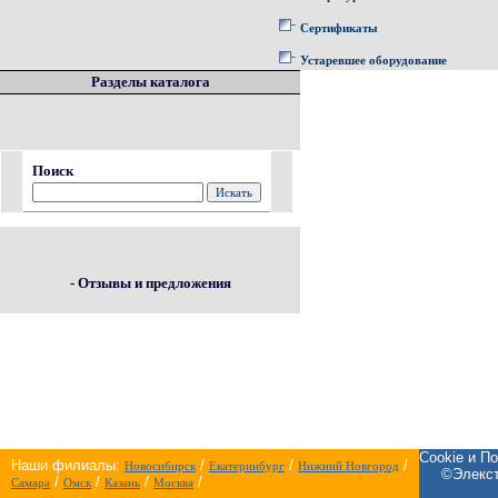
Сертификаты
Устаревшее оборудование
Разделы каталога
Поиск
- Отзывы и предложения
Cookie и П
Наши филиалы:
/
/
/
Новосибирск
Екатеринбург
Нижний Новгород
©Элекст
/
/
/
/
Самара
Омск
Казань
Москва