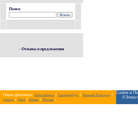
Поиск
- Отзывы и предложения
Cookie и П
Наши филиалы:
/
/
/
Новосибирск
Екатеринбург
Нижний Новгород
©Элекст
/
/
/
/
Самара
Омск
Казань
Москва