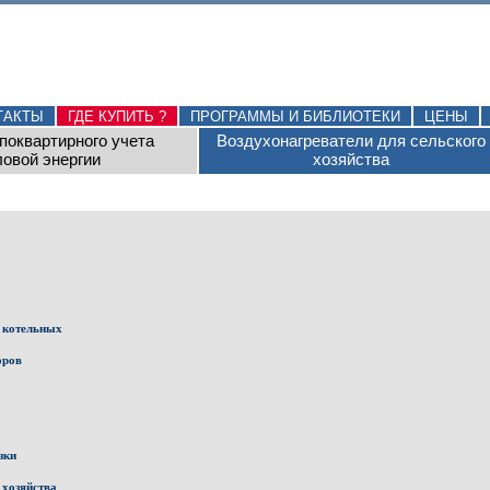
ТАКТЫ
ГДЕ КУПИТЬ ?
ПРОГРАММЫ И БИБЛИОТЕКИ
ЦЕНЫ
поквартирного учета
Воздухонагреватели для сельского
ловой энергии
хозяйства
 котельных
оров
зки
 хозяйства