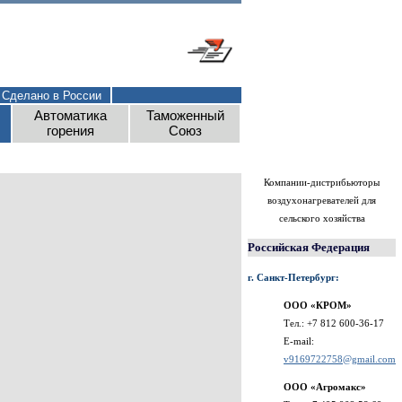
Сделано в России
Автоматика
Таможенный
горения
Союз
Компании-дистрибьюторы
воздухонагревателей для
сельского хозяйства
Российская Федерация
г. Санкт-Петербург:
ООО «КРОМ»
Тел.: +7 812 600-36-17
E-mail:
v9169722758@gmail.com
ООО «Агромакс»