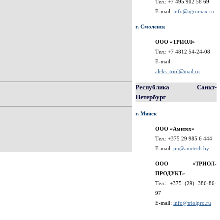
Тел.: +7 495 902 58 69
E-mail:
info@agromax.ru
г. Смоленск
ООО «ТРИОЛ»
Тел.: +7 4812 54-24-08
E-mail:
aleks_triol@mail.ru
Республика Санкт-
Петербург
г. Минск
ООО «Амитех»
Тел.: +375 29 985 6 444
E-mail:
pn@amitech.by
ООО «ТРИОЛ-
ПРОДУКТ»
Тел.: +375 (29) 386-86-
97
E-mail:
info@triolpro.ru