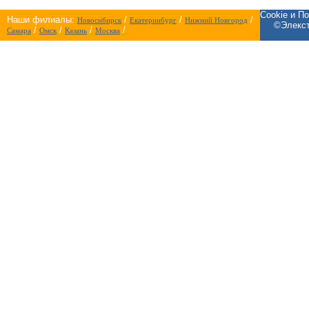
Cookie и П
Наши филиалы:
/
/
/
Новосибирск
Екатеринбург
Нижний Новгород
©Элекст
/
/
/
/
Самара
Омск
Казань
Москва