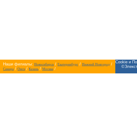
Cookie и П
Наши филиалы:
/
/
/
Новосибирск
Екатеринбург
Нижний Новгород
©Элекст
/
/
/
/
Самара
Омск
Казань
Москва