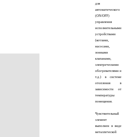
для
автоматического
(ON/OFF)
управления
исполнительными
устройствами
(котлами,
насосами,
зонными
клапанами,
электрическими
обогревателями и
т.д.) в системе
отопления в
зависимости от
температуры
помещения.
Чувствительный
элемент
выполнен в виде
металлической