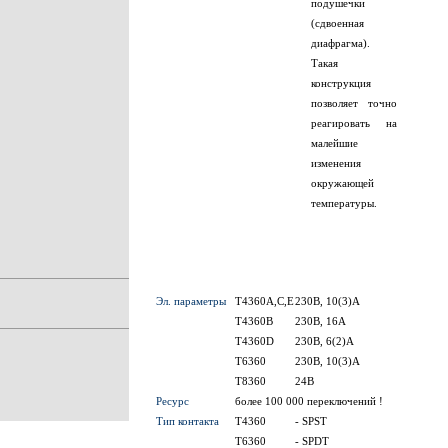
подушечки
(сдвоенная
диафрагма).
Такая
конструкция
позволяет точно
реагировать на
малейшие
изменения
окружающей
температуры.
Эл. параметры
T4360A,C,E
230В, 10(3)А
T4360B
230В, 16А
T4360D
230В, 6(2)А
T6360
230В, 10(3)А
T8360
24В
Ресурс
более 100 000 переключений !
Тип контакта
T4360
- SPST
T6360
- SPDT