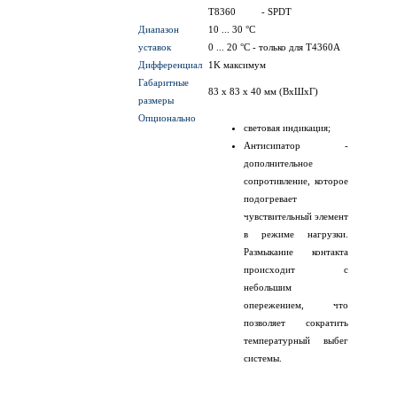
T8360
- SPDT
Диапазон
10 ... 30 °C
уставок
0 ... 20 °C - только для T4360A
Дифференциал
1K максимум
Габаритные
83 x 83 x 40 мм (ВхШхГ)
размеры
Опционально
световая индикация;
Антисипатор -
дополнительное
сопротивление, которое
подогревает
чувствительный элемент
в режиме нагрузки.
Размыкание контакта
происходит с
небольшим
опережением, что
позволяет сократить
температурный выбег
системы.