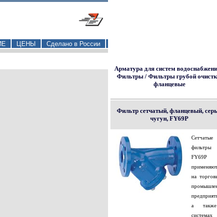
ИЕ
ЦЕНЫ
Сделано в России
Арматура для систем водоснабжени
Фильтры / Фильтры грубой очистк
фланцевые
Фильтр сетчатый, фланцевый, сер
чугун, FY69P
Сетчатые
фильтры
FY69P
применяют
на торгов
промышле
предприят
а такж
системах