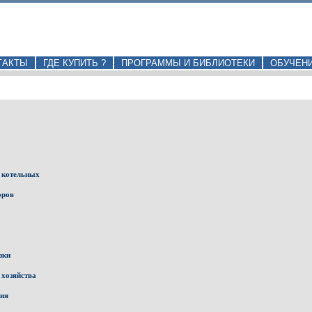
ТАКТЫ
ГДЕ КУПИТЬ ?
ПРОГРАММЫ И БИБЛИОТЕКИ
ОБУЧЕН
 котельных
оров
зки
 хозяйства
ния