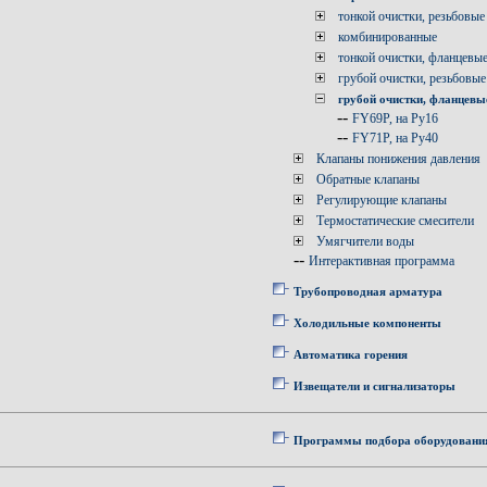
тонкой очистки, резьбовые
комбинированные
тонкой очистки, фланцевы
грубой очистки, резьбовые
грубой очистки, фланцевы
--
FY69P, на Ру16
--
FY71P, на Ру40
Клапаны понижения давления
Обратные клапаны
Регулирующие клапаны
Термостатические смесители
Умягчители воды
--
Интерактивная программа
Трубопроводная арматура
Холодильные компоненты
Автоматика горения
Извещатели и сигнализаторы
Программы подбора оборудовани