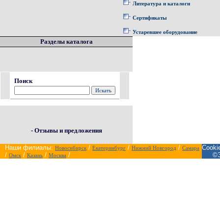
Литература и каталоги
Сертификаты
Устаревшее оборудование
Разделы каталога
Поиск
- Отзывы и предложения
Наши филиалы:
/
/
/
Cooki
Новосибирск
Екатеринбург
Нижний Новгород
Самара
/
/
/
/
©Э
Омск
Казань
Москва