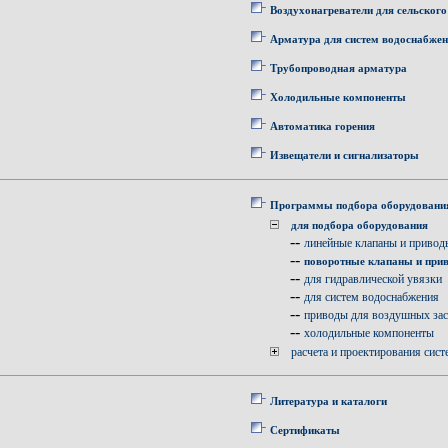
Воздухонагреватели для сельского
Арматура для систем водоснабже
Трубопроводная арматура
Холодильные компоненты
Автоматика горения
Извещатели и сигнализаторы
Программы подбора оборудовани
для подбора оборудования
--
линейные клапаны и привод
--
поворотные клапаны и при
--
для гидравлической увязки
--
для систем водоснабжения
--
приводы для воздушных за
--
холодильные компоненты
расчета и проектирования сист
Литература и каталоги
Сертификаты