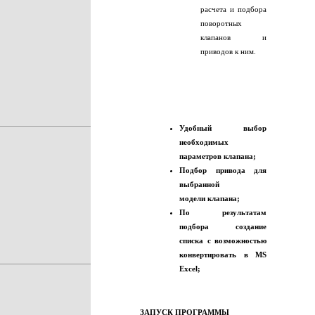
расчета и подбора
поворотных
клапанов и
приводов к ним.
Удобный выбор
необходимых
параметров клапана;
Подбор привода для
выбранной
модели клапана;
По результатам
подбора создание
списка с возможностью
конвертировать в MS
Excel;
ЗАПУСК ПРОГРАММЫ