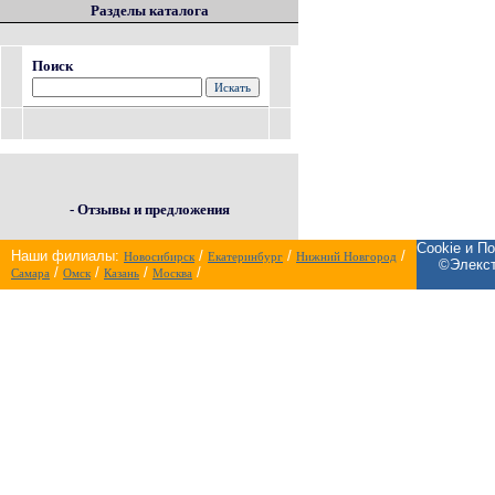
Разделы каталога
Поиск
- Отзывы и предложения
Cookie и П
Наши филиалы:
/
/
/
Новосибирск
Екатеринбург
Нижний Новгород
©Элекст
/
/
/
/
Самара
Омск
Казань
Москва