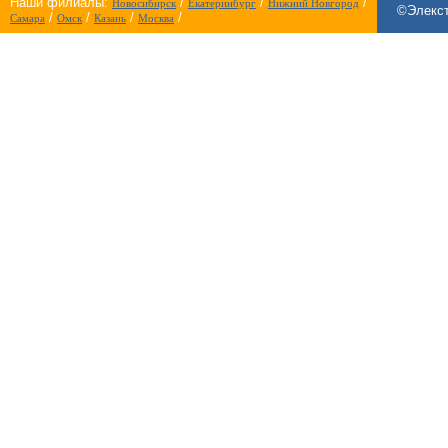
Наши филиалы:
/
/
/
Новосибирск
Екатеринбург
Нижний Новгород
©Элекст
/
/
/
/
Самара
Омск
Казань
Москва