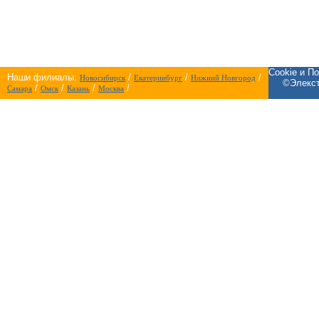
Cookie и П
Наши филиалы:
/
/
/
Новосибирск
Екатеринбург
Нижний Новгород
©Элекст
/
/
/
/
Самара
Омск
Казань
Москва