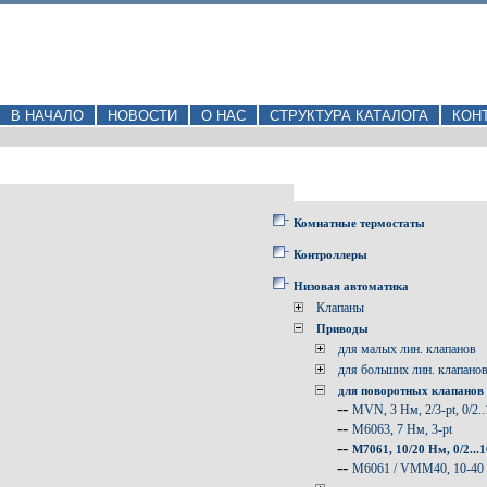
В НАЧАЛО
НОВОСТИ
О НАС
СТРУКТУРА КАТАЛОГА
КОН
Комнатные термостаты
Контроллеры
Низовая автоматика
Клапаны
Приводы
для малых лин. клапанов
для больших лин. клапано
для поворотных клапанов
--
MVN, 3 Нм, 2/3-pt, 0/2.
--
M6063, 7 Нм, 3-pt
--
M7061, 10/20 Hм, 0/2...
--
M6061 / VMM40, 10-40 