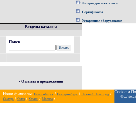
Литература и каталоги
Сертификаты
Устаревшее оборудование
Разделы каталога
Поиск
- Отзывы и предложения
Cookie и П
Наши филиалы:
/
/
/
Новосибирск
Екатеринбург
Нижний Новгород
©Элекст
/
/
/
/
Самара
Омск
Казань
Москва