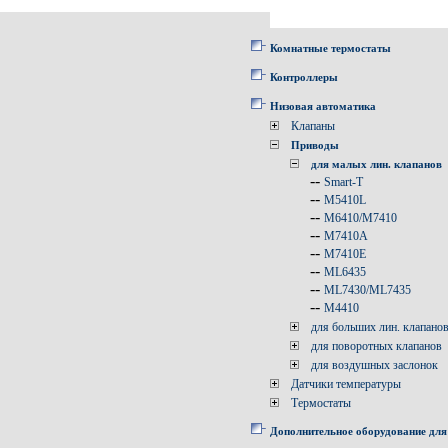
Комнатные термостаты
Контроллеры
Низовая автоматика
Клапаны
Приводы
для малых лин. клапанов
--
Smart-T
--
M5410L
--
M6410/M7410
--
M7410A
--
M7410E
--
ML6435
--
ML7430/ML7435
--
M4410
для больших лин. клапано
для поворотных клапанов
для воздушных заслонок
Датчики температуры
Термостаты
Дополнительное оборудование для