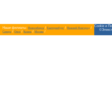
Cookie и П
Наши филиалы:
/
/
/
Новосибирск
Екатеринбург
Нижний Новгород
©Элекст
/
/
/
/
Самара
Омск
Казань
Москва